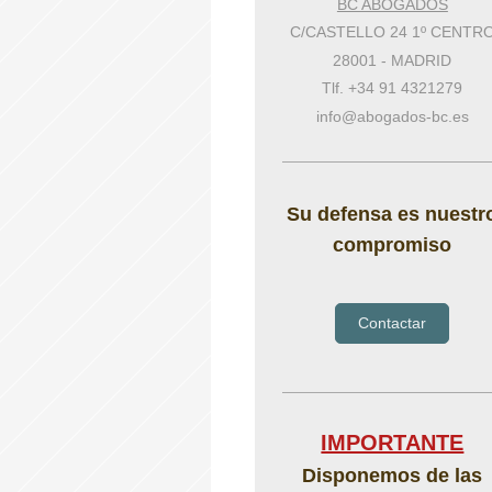
BC ABOGADOS
C/CASTELLO 24 1º CENTR
28001
-
MADRID
Tlf.
+34 91 4321279
info@abogados-bc.es
Su defensa es nuestr
compromiso
Contactar
IMPORTANTE
Disponemos de las