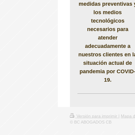
medidas preventivas 
los medios
tecnológicos
necesarios para
atender
adecuadamente a
nuestros clientes en l
situación actual de
pandemia por COVID
19.
Versión para imprimir
|
Mapa de
© BC ABOGADOS CB