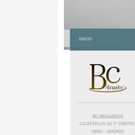
INICIO
BC ABOGADOS
C/CASTELLO 24 1º CENTR
28001
-
MADRID