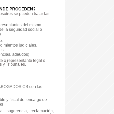
ÓNDE PROCEDEN?
tros se pueden tratar las
representantes del mismo
 de la seguridad social o
)
x.
dimientos judiciales.
es.
encias, adeudos)
te o representante legal o
s y Tribunales.
BC ABOGADOS CB con las
ble y fiscal del encargo de
es
a, sugerencia, reclamación,