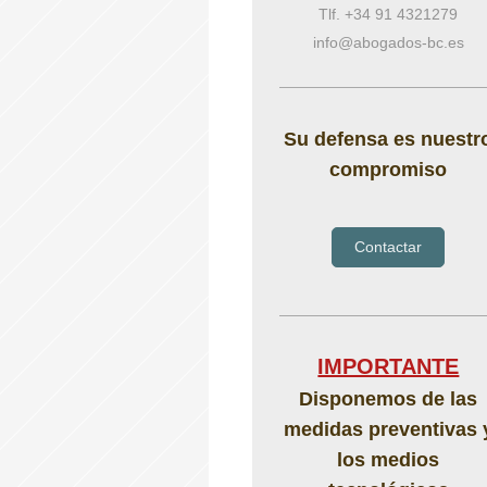
Tlf.
+34 91 4321279
info@abogados-bc.es
Su defensa es nuestr
compromiso
Contactar
IMPORTANTE
Disponemos de las
medidas preventivas 
los medios